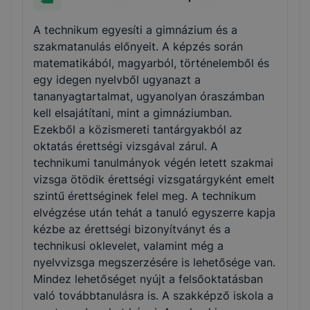
A technikum egyesíti a gimnázium és a
szakmatanulás előnyeit. A képzés során
matematikából, magyarból, történelemből és
egy idegen nyelvből ugyanazt a
tananyagtartalmat, ugyanolyan óraszámban
kell elsajátítani, mint a gimnáziumban.
Ezekből a közismereti tantárgyakból az
oktatás érettségi vizsgával zárul. A
technikumi tanulmányok végén letett szakmai
vizsga ötödik érettségi vizsgatárgyként emelt
szintű érettséginek felel meg. A technikum
elvégzése után tehát a tanuló egyszerre kapja
kézbe az érettségi bizonyítványt és a
technikusi oklevelet, valamint még a
nyelvvizsga megszerzésére is lehetősége van.
Mindez lehetőséget nyújt a felsőoktatásban
való továbbtanulásra is. A szakképző iskola a