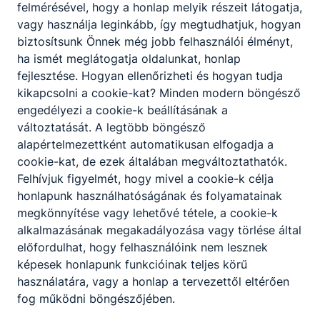
Tovább
felmérésével, hogy a honlap melyik részeit látogatja,
vagy használja leginkább, így megtudhatjuk, hogyan
biztosítsunk Önnek még jobb felhasználói élményt,
ha ismét meglátogatja oldalunkat, honlap
fejlesztése. Hogyan ellenőrizheti és hogyan tudja
kikapcsolni a cookie-kat? Minden modern böngésző
engedélyezi a cookie-k beállításának a
változtatását. A legtöbb böngésző
alapértelmezettként automatikusan elfogadja a
Gépi és CNC forgácsoló
cookie-kat, de ezek általában megváltoztathatók.
Felhívjuk figyelmét, hogy mivel a cookie-k célja
Gépészet
honlapunk használhatóságának és folyamatainak
megkönnyítése vagy lehetővé tétele, a cookie-k
Tovább
alkalmazásának megakadályozása vagy törlése által
előfordulhat, hogy felhasználóink nem lesznek
képesek honlapunk funkcióinak teljes körű
használatára, vagy a honlap a tervezettől eltérően
fog működni böngészőjében.