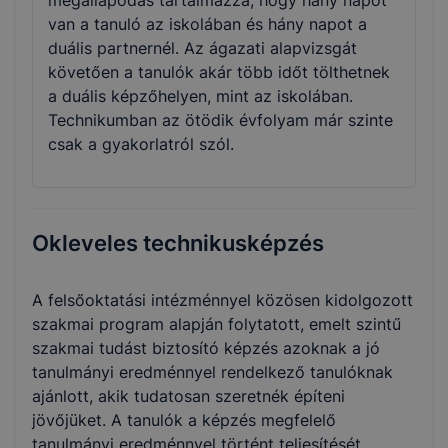
megállapodás tartalmazza, hogy hány napot
van a tanuló az iskolában és hány napot a
duális partnernél. Az ágazati alapvizsgát
követően a tanulók akár több időt tölthetnek
a duális képzőhelyen, mint az iskolában.
Technikumban az ötödik évfolyam már szinte
csak a gyakorlatról szól.
Okleveles technikusképzés
A felsőoktatási intézménnyel közösen kidolgozott
szakmai program alapján folytatott, emelt szintű
szakmai tudást biztosító képzés azoknak a jó
tanulmányi eredménnyel rendelkező tanulóknak
ajánlott, akik tudatosan szeretnék építeni
jövőjüket. A tanulók a képzés megfelelő
tanulmányi eredménnyel történt teljesítését