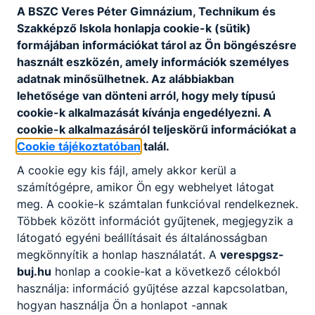
A BSZC Veres Péter Gimnázium, Technikum és
Szakképző Iskola honlapja cookie-k (sütik)
Fitness-wellness instruktor
formájában információkat tárol az Ön böngészésre
használt eszközén, amely információk személyes
Sport
adatnak minősülhetnek. Az alábbiakban
lehetősége van dönteni arról, hogy mely típusú
Tovább
cookie-k alkalmazását kívánja engedélyezni. A
cookie-k alkalmazásáról teljeskörű információkat a
Cookie tájékoztatóban
talál.
A cookie egy kis fájl, amely akkor kerül a
számítógépre, amikor Ön egy webhelyet látogat
meg. A cookie-k számtalan funkcióval rendelkeznek.
Többek között információt gyűjtenek, megjegyzik a
látogató egyéni beállításait és általánosságban
Gépgyártás-technológiai technikus
megkönnyítik a honlap használatát. A
verespgsz-
buj.hu
honlap a cookie-kat a következő célokból
Gépészet
használja: információ gyűjtése azzal kapcsolatban,
hogyan használja Ön a honlapot -annak