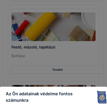
Festő, mázoló, tapétázó
Építőipar
Tovább
Az Ön adatainak védelme fontos
számunkra