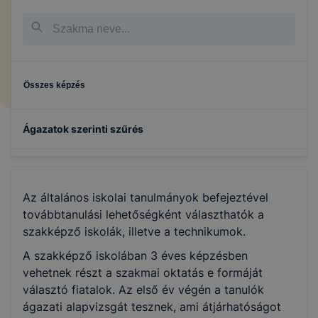
Összes képzés
Ágazatok szerinti szűrés
Gépészet
Az általános iskolai tanulmányok befejeztével
Építőipar
továbbtanulási lehetőségként választhatók a
szakképző iskolák, illetve a technikumok.
Sport
A szakképző iskolában 3 éves képzésben
vehetnek részt a szakmai oktatás e formáját
választó fiatalok. Az első év végén a tanulók
Kereskedelem
ágazati alapvizsgát tesznek, ami átjárhatóságot