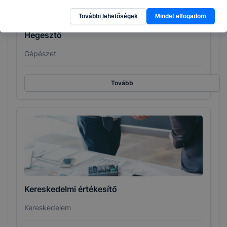
További lehetőségek
Mindet elfogadom
Hegesztő
Gépészet
Tovább
Kereskedelmi értékesítő
Kereskedelem