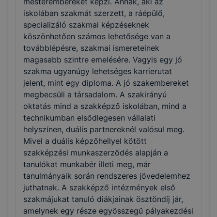
mesterembereket képzi. Annak, aki az
iskolában szakmát szerzett, a ráépülő,
specializáló szakmai képzéseknek
köszönhetően számos lehetősége van a
továbblépésre, szakmai ismereteinek
magasabb szintre emelésére. Vagyis egy jó
szakma ugyanúgy lehetséges karrierutat
jelent, mint egy diploma. A jó szakembereket
megbecsüli a társadalom. A szakirányú
oktatás mind a szakképző iskolában, mind a
technikumban elsődlegesen vállalati
helyszínen, duális partnereknél valósul meg.
Mivel a duális képzőhellyel kötött
szakképzési munkaszerződés alapján a
tanulókat munkabér illeti meg, már
tanulmányaik során rendszeres jövedelemhez
juthatnak. A szakképző intézmények első
szakmájukat tanuló diákjainak ösztöndíj jár,
amelynek egy része egyösszegű pályakezdési