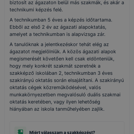
biztosít az ágazaton belül más szakmák, és akár a
Élelmiszeripar
technikumi képzés felé.
A technikumban 5 éves a képzés időtartama.
Turizmus-vendéglátás
Ebből az első 2 év az ágazati alapoktatás,
amelyet a technikumban is alapvizsga zár.
A tanulóknak a jelentkezéskor tehát elég az
ágazatot megjelölniük. A közös ágazati alapok
megismerését követően kell csak eldönteniük,
hogy mely konkrét szakmát szeretnék a
szakképző iskolában 2, technikumban 3 éves
szakirányú oktatás során elsajátítani. A szakirányú
oktatás cégek közreműködésével, valós
munkakörnyezetben megvalósuló duális szakmai
oktatás keretében, vagy ilyen lehetőség
hiányában az iskola tanműhelyében zajlik.
Miért válasszam a szakképzést?