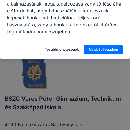
alkalmazásának megakadályozása vagy törlése által
előfordulhat, hogy felhasználóink nem lesznek
képesek honlapunk funkcióinak teljes körű
használatára, vagy a honlap a tervezettől eltérően
fog működni böngészőjében.
További lehetőségek
Mindet elfogadom
BSZC Veres Péter Gimnázium, Technikum
és Szakképző Iskola
4060 Balmazújváros Batthyány u. 7