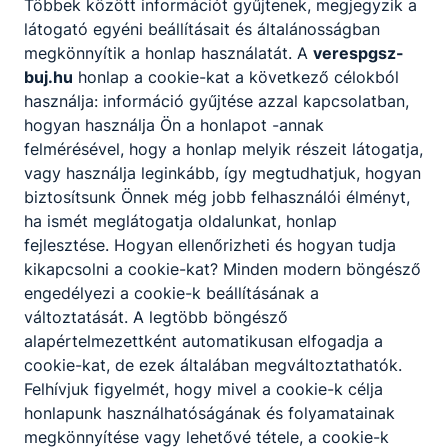
Többek között információt gyűjtenek, megjegyzik a
Iskolánk története:
megtekintés
látogató egyéni beállításait és általánosságban
Névadónkról:
megtekintés
megkönnyítik a honlap használatát. A
verespgsz-
2015-ös Jubileumi évkönyv:
megtekintés
buj.hu
honlap a cookie-kat a következő célokból
használja: információ gyűjtése azzal kapcsolatban,
hogyan használja Ön a honlapot -annak
felmérésével, hogy a honlap melyik részeit látogatja,
vagy használja leginkább, így megtudhatjuk, hogyan
biztosítsunk Önnek még jobb felhasználói élményt,
ha ismét meglátogatja oldalunkat, honlap
Partnereink
fejlesztése. Hogyan ellenőrizheti és hogyan tudja
kikapcsolni a cookie-kat? Minden modern böngésző
engedélyezi a cookie-k beállításának a
változtatását. A legtöbb böngésző
alapértelmezettként automatikusan elfogadja a
cookie-kat, de ezek általában megváltoztathatók.
Felhívjuk figyelmét, hogy mivel a cookie-k célja
honlapunk használhatóságának és folyamatainak
megkönnyítése vagy lehetővé tétele, a cookie-k