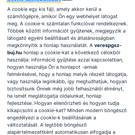
7. óra
13:15 - 14:00
A cookie egy kis fájl, amely akkor kerül a
8. óra
14:05 - 14:50
számítógépre, amikor Ön egy webhelyet látogat
9. óra
15:00 - 16:40
meg. A cookie-k számtalan funkcióval rendelkeznek.
10. óra
16:40 - 16:20
Többek között információt gyűjtenek, megjegyzik a
11. óra
16:25 - 17:05
látogató egyéni beállításait és általánosságban
12. óra
17:05 - 17:50
megkönnyítik a honlap használatát. A
verespgsz-
13. óra
17:55 - 18:35
buj.hu
honlap a cookie-kat a következő célokból
14. óra
18:35 - 19:15
használja: információ gyűjtése azzal kapcsolatban,
15. óra
19:20 - 20:00
hogyan használja Ön a honlapot -annak
felmérésével, hogy a honlap melyik részeit látogatja,
Rövidített
vagy használja leginkább, így megtudhatjuk, hogyan
biztosítsunk Önnek még jobb felhasználói élményt,
ha ismét meglátogatja oldalunkat, honlap
fejlesztése. Hogyan ellenőrizheti és hogyan tudja
kikapcsolni a cookie-kat? Minden modern böngésző
engedélyezi a cookie-k beállításának a
változtatását. A legtöbb böngésző
Partnereink
alapértelmezettként automatikusan elfogadja a