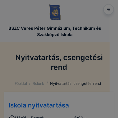
BSZC Veres Péter Gimnázium, Technikum és
Szakképző Iskola
Nyitvatartás, csengetési
rend
/
/
Főoldal
Rólunk
Nyitvatartás, csengetési rend
Iskola nyitvatartása
Hétfő - Péntek
6:00 -