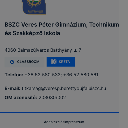
BSZC Veres Péter Gimnázium, Technikum
és Szakképző Iskola
4060 Balmazújváros Batthyány u. 7
CLASSROOM
KRÉTA
Telefon:
+36 52 580 532; +36 52 580 561
E-mail:
titkarsag@veresp.berettyoujfaluiszc.hu
OM azonosító:
203030/002
Adatkezelés
Impresszum