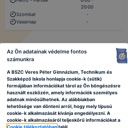
20:00
Szombat
-
Vasarnap
-
Az Ön adatainak védelme fontos
Csengetési rend
számunkra
Normál
A BSZC Veres Péter Gimnázium, Technikum és
Szakképző Iskola honlapja cookie-k (sütik)
1. óra
07:45 - 08:30
formájában információkat tárol az Ön böngészésre
2. óra
08:40 - 09:25
használt eszközén, amely információk személyes
adatnak minősülhetnek. Az alábbiakban
3. óra
09:35 - 10:20
lehetősége van dönteni arról, hogy mely típusú
4. óra
10:25 - 11:10
cookie-k alkalmazását kívánja engedélyezni. A
5. óra
11:20 - 12:05
cookie-k alkalmazásáról teljeskörű információkat a
6. óra
12:20 - 13:05
Cookie tájékoztatóban
talál.