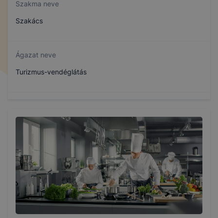
Szakma neve
Szakács
Ágazat neve
Turizmus-vendéglátás
Szakmajegyzék száma
410132305
Képzés időtartama
3 év
Választható szakmairányok: