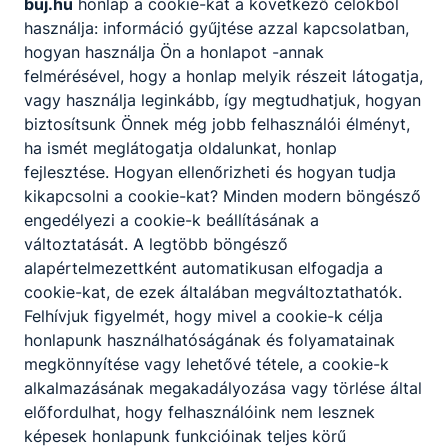
buj.hu
honlap a cookie-kat a következő célokból
praktikusság és az esztétikusság
használja: információ gyűjtése azzal kapcsolatban,
figyelembevételével;
hogyan használja Ön a honlapot -annak
előkészítő, elkészítő és befejező
felmérésével, hogy a honlap melyik részeit látogatja,
műveleteket hajt végre;
vagy használja leginkább, így megtudhatjuk, hogyan
árut rendel, árut vesz át, árut raktároz
biztosítsunk Önnek még jobb felhasználói élményt,
szakosítva;
ha ismét meglátogatja oldalunkat, honlap
betartja és betartatja a HACCP
fejlesztése. Hogyan ellenőrizheti és hogyan tudja
szabályzatot;
kikapcsolni a cookie-kat? Minden modern böngésző
anyagi és erkölcsi felelősséget vállal a
engedélyezi a cookie-k beállításának a
rábízott javakért;
változtatását. A legtöbb böngésző
a konyhatechnológiai eljárásokat
alapértelmezettként automatikusan elfogadja a
tudatosan alkalmazza;
cookie-kat, de ezek általában megváltoztathatók.
képes a segédszemélyzet munkáját
Felhívjuk figyelmét, hogy mivel a cookie-k célja
összehangolni, irányítani.
honlapunk használhatóságának és folyamatainak
megkönnyítése vagy lehetővé tétele, a cookie-k
alkalmazásának megakadályozása vagy törlése által
ISKOLASPECIFIKUS INFORMÁCIÓK A KÉPZÉSHEZ
előfordulhat, hogy felhasználóink nem lesznek
A gyakorlati foglalkozásokat a saját tankonyhán
képesek honlapunk funkcióinak teljes körű
tartjuk, illetve a duális képzésben résztvevő