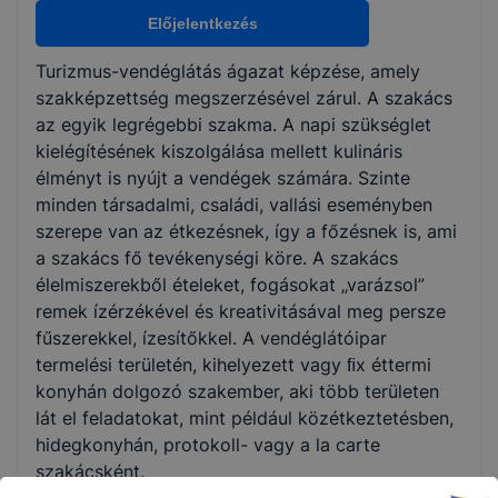
Nem válaszható
Előjelentkezés
Turizmus-vendéglátás ágazat képzése, amely
KKK/PTT
szakképzettség megszerzésével zárul. A szakács
KKK letöltése (pdf)
az egyik legrégebbi szakma. A napi szükséglet
PTT letöltése (pdf)
kielégítésének kiszolgálása mellett kulináris
élményt is nyújt a vendégek számára. Szinte
minden társadalmi, családi, vallási eseményben
Okleveles technikusképzés
szerepe van az étkezésnek, így a főzésnek is, ami
Nem
a szakács fő tevékenységi köre. A szakács
élelmiszerekből ételeket, fogásokat „varázsol”
remek ízérzékével és kreativitásával meg persze
fűszerekkel, ízesítőkkel. A vendéglátóipar
termelési területén, kihelyezett vagy ﬁx éttermi
konyhán dolgozó szakember, aki több területen
lát el feladatokat, mint például közétkeztetésben,
hidegkonyhán, protokoll- vagy a la carte
szakácsként.