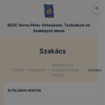
BSZC Veres Péter Gimnázium, Technikum és
Szakképző Iskola
Szakács
Technikumi és
/
/
/
Főoldal
Képzéseink
szakképző iskolai
Szakács
oktatás
ÁLTALÁNOS ADATOK