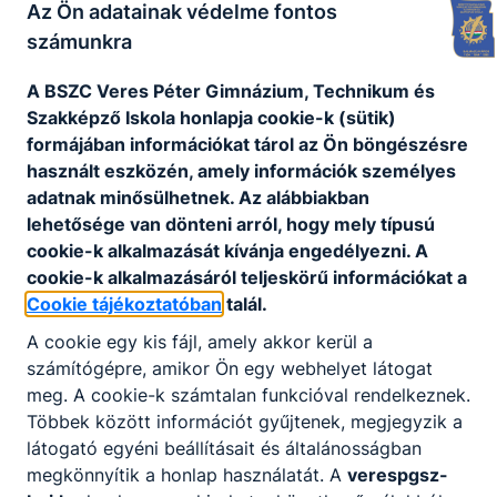
Az Ön adatainak védelme fontos
Azoknak a kreatív fiataloknak ajánljuk, akik
szeretnek alkotni. Folyamatos fejlődésre és
számunkra
változatos munkára vágynak. A jó szakács
A BSZC Veres Péter Gimnázium, Technikum és
egyénisége felismerhető az általa készített
Szakképző Iskola honlapja cookie-k (sütik)
ételben.
formájában információkat tárol az Ön böngészésre
használt eszközén, amely információk személyes
KOMPETENCIAELVÁRÁS
adatnak minősülhetnek. Az alábbiakban
lehetősége van dönteni arról, hogy mely típusú
Remek ízérzék, nagy terhelhetőség, jó stressztűrő
cookie-k alkalmazását kívánja engedélyezni. A
képesség, kiváló kommunikációs készség, a
cookie-k alkalmazásáról teljeskörű információkat a
szakma és a kollégák iránt tanúsított alázat,
Cookie tájékoztatóban
talál.
problémamegoldó képesség, kreativitás,
együttműködő képesség.
A cookie egy kis fájl, amely akkor kerül a
számítógépre, amikor Ön egy webhelyet látogat
meg. A cookie-k számtalan funkcióval rendelkeznek.
A SZAKKÉPZETTSÉGGEL RENDELKEZŐ
Többek között információt gyűjtenek, megjegyzik a
látogató egyéni beállításait és általánosságban
a vezetőszakács utasításait követve ételt
megkönnyítik a honlap használatát. A
verespgsz-
készít, tálal, díszít a szakmaiság, a