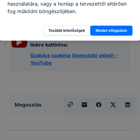
használatára, vagy a honlap a tervezettől eltérően
partnereink egységeiben.
fog működni böngészőjében.
A szakmáról egy rövid tájékoztató
videót tekinthet meg a Youtube
További lehetőségek
Mindet elfogadom
csatornánkon az ikonra vagy alábbi
linkre kattintva:
Szakács szakma (bemutató videó) -
YouTube
Megosztás