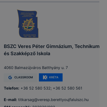
BSZC Veres Péter Gimnázium, Technikum
és Szakképző Iskola
4060 Balmazújváros Batthyány u. 7
CLASSROOM
KRÉTA
Telefon:
+36 52 580 532; +36 52 580 561
E-mail:
titkarsag@veresp.berettyoujfaluiszc.hu