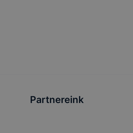
a cookie-ka
mivel a coo
megkönnyít
megakadályo
lesznek kép
tervezettől
Partnereink