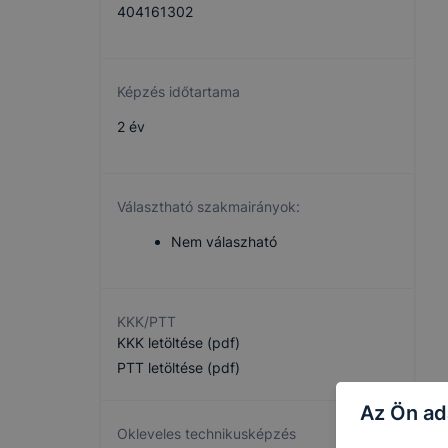
404161302
Képzés időtartama
2 év
Választható szakmairányok:
Nem válaszható
KKK/PTT
KKK letöltése (pdf)
PTT letöltése (pdf)
Az Ön ad
Okleveles technikusképzés