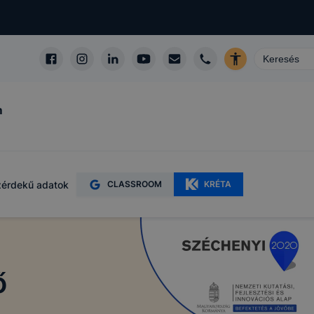
m
érdekű adatok
CLASSROOM
KRÉTA
ő