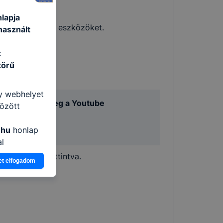
lapja
berendezéseket, eszközöket.
használt
k
körű
gy webhelyet
ót tekinthet meg a Youtube
özött
re kattintva:
.hu
honlap
 YouTube
al
ogy a
ábbi gombra kattintva.
et elfogadom
atjuk,
eglátogatja
ikapcsolni a
ásának a
 elfogadja