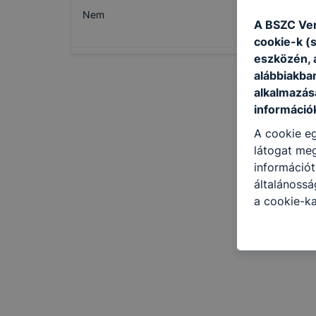
Nem
A BSZC Ver
cookie-k (
eszközén, 
alábbiakba
alkalmazásá
információ
A cookie eg
látogat meg
információt
általánoss
a cookie-ka
kapcsolatba
honlap mely
hogyan bizt
oldalunkat,
cookie-kat
változtatás