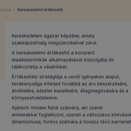
/
tatása
Kereskedelmi értékesítő
Kereskedelem ágazat képzése, amely
szakképzettség megszerzésével zárul.
A kereskedelmi értékesítő a korszerű
eladástechnikák alkalmazásával kiszolgálja és
tájékoztatja a vásárlókat.
Értékesítési stratégiája a vevői igényeken alapul,
tevékenysége kiterjed továbbá az áru beszerzésére,
átvételére, készlet kezelésére, állagmegóvására és a
környezetvédelemre.
Ajánlott minden ﬁatal számára, aki szeret
emberekkel foglalkozni, szereti a változatos kihívás
dinamizmusa, fontos számára a hosszú távú karrierle