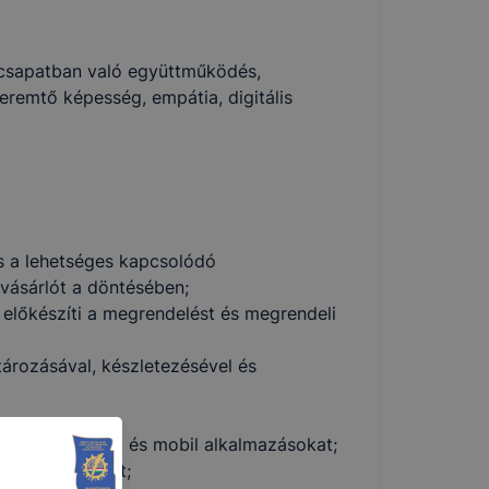
 csapatban való együttműködés,
eremtő képesség, empátia, digitális
és a lehetséges kapcsolódó
 vásárlót a döntésében;
előkészíti a megrendelést és megrendeli
ktározásával, készletezésével és
s szoftvereket és mobil alkalmazásokat;
zolgáltatásokat;