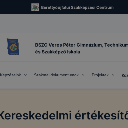
Berettyóújfalui Szakképzési Centrum
BSZC Veres Péter Gimnázium, Techniku
és Szakképző Iskola
Képzéseink
Szakmai dokumentumok
Projektek
Köz
Kereskedelmi értékesít