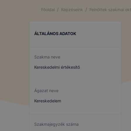
/
/
Főoldal
Képzéseink
Felnőttek szakmai ok
ÁLTALÁNOS ADATOK
Szakma neve
Kereskedelmi értékesítő
Ágazat neve
Kereskedelem
Szakmajegyzék száma