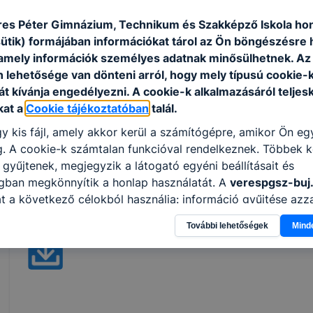
szakszerűen használja a pénztárgépet;
kezeli a vevői panaszokat;
es Péter Gimnázium, Technikum és Szakképző Iskola hon
kezeli a szakterületének megfelelő gépeket, 
sütik) formájában információkat tárol az Ön böngészésre 
amely információk személyes adatnak minősülhetnek. Az
n lehetősége van dönteni arról, hogy mely típusú cookie-
ISKOLASPECIFIKUS INFORMÁCIÓK A KÉPZÉSHEZ
t kívánja engedélyezni. A cookie-k alkalmazásáról teljes
kat a
Cookie tájékoztatóban
talál.
Kétéves képzés esti munkarendben.
y kis fájl, amely akkor kerül a számítógépre, amikor Ön e
A szakmáról egy rövid tájékoztató vide
. A cookie-k számtalan funkcióval rendelkeznek. Többek k
csatornánkon az ikonra vagy alábbi link
 gyűjtenek, megjegyzik a látogató egyéni beállításait és
ágban megkönnyítik a honlap használatát. A
verespgsz-buj
Kereskedő szakma (bemutató videó) -
t a következő célokból használja: információ gyűjtése azz
n, hogyan használja Ön a honlapot -annak felmérésével, h
Jelentkezési lap 2022/2023. tanévre letölthető az al
További lehetőségek
Mind
ik részeit látogatja, vagy használja leginkább, így megtudh
osítsunk Önnek még jobb felhasználói élményt, ha ismét m
 honlap fejlesztése. Hogyan ellenőrizheti és hogyan tudja k
? Minden modern böngésző engedélyezi a cookie-k beállít
át. A legtöbb böngésző alapértelmezettként automatikusan