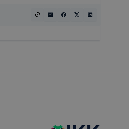
t, hogy
k
 nem
 a honlap a