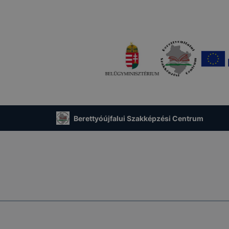
Berettyóújfalui Szakképzési Centrum