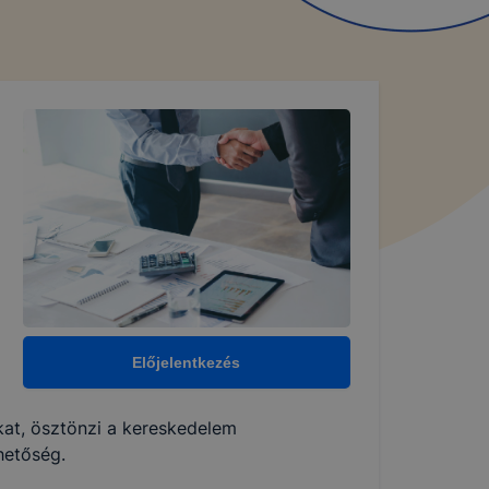
Előjelentkezés
okat, ösztönzi a kereskedelem
hetőség.