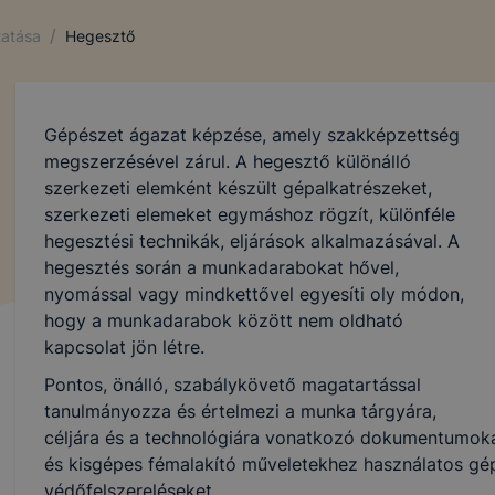
/
tatása
Hegesztő
Gépészet ágazat képzése, amely szakképzettség
megszerzésével zárul. A hegesztő különálló
szerkezeti elemként készült gépalkatrészeket,
szerkezeti elemeket egymáshoz rögzít, különféle
hegesztési technikák, eljárások alkalmazásával. A
hegesztés során a munkadarabokat hővel,
nyomással vagy mindkettővel egyesíti oly módon,
hogy a munkadarabok között nem oldható
kapcsolat jön létre.
Pontos, önálló, szabálykövető magatartással
tanulmányozza és értelmezi a munka tárgyára,
céljára és a technológiára vonatkozó dokumentumokat
és kisgépes fémalakító műveletekhez használatos gé
védőfelszereléseket.