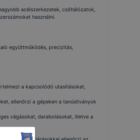
-nagyobb acélszerkezetek, csőhálózatok,
szerszámokat használni.
aló együttműködés, precizitás,
értelmezi a kapcsolódó utasításokat,
t, ellenőrzi a gépeken a tanúsítványok
ges vágásokat, darabolásokat, illetve a
t és közben;
iagnosztikai eljárásokkal ellenőrzi az