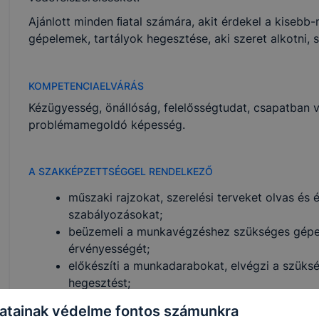
Ajánlott minden ﬁatal számára, akit érdekel a kisebb
gépelemek, tartályok hegesztése, aki szeret alkotni, 
KOMPETENCIAELVÁRÁS
Kézügyesség, önállóság, felelősségtudat, csapatban v
problémamegoldó képesség.
A SZAKKÉPZETTSÉGGEL RENDELKEZŐ
műszaki rajzokat, szerelési terveket olvas és 
szabályozásokat;
beüzemeli a munkavégzéshez szükséges gépeke
érvényességét;
előkészíti a munkadarabokat, elvégzi a szüksé
hegesztést;
önellenőrzést végez a munka megkezdése előt
atainak védelme fontos számunkra
művelet befejezése után a rendelkezésre álló d