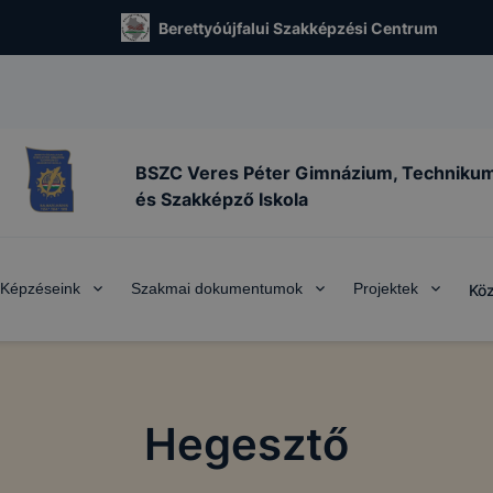
Berettyóújfalui Szakképzési Centrum
BSZC Veres Péter Gimnázium, Techniku
és Szakképző Iskola
Képzéseink
Szakmai dokumentumok
Projektek
Köz
Hegesztő