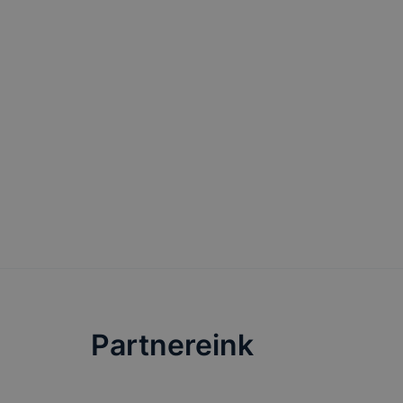
változtatás
a cookie-ka
mivel a coo
megkönnyít
megakadályo
lesznek kép
tervezettől
Partnereink