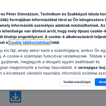
elvégzett munka minőségét, a varrat hibáit javí
betartja és betartatja a munkabiztonsági és k
es Péter Gimnázium, Technikum és Szakképző Iskola hon
sütik) formájában információkat tárol az Ön böngészésre 
amely információk személyes adatnak minősülhetnek. Az
ISKOLASPECIFIKUS INFORMÁCIÓK A KÉPZÉSHEZ
n lehetősége van dönteni arról, hogy mely típusú cookie-
Kétéves képzés esti munkarendben.
t kívánja engedélyezni. A cookie-k alkalmazásáról teljes
kat a
Cookie tájékoztatóban
talál.
A gyakorlati foglalkozásokat a saját tanműhelyben tar
partnereink egységeiben.
y kis fájl, amely akkor kerül a számítógépre, amikor Ön e
. A cookie-k számtalan funkcióval rendelkeznek. Többek k
A szakmáról egy rövid tájékoztató vide
 gyűjtenek, megjegyzik a látogató egyéni beállításait és
csatornánkon az ikonra vagy alábbi link
ágban megkönnyítik a honlap használatát. A
verespgsz-buj
t a következő célokból használja: információ gyűjtése azz
Hegesztő szakma (bemutató videó) - 
n, hogyan használja Ön a honlapot -annak felmérésével, h
További lehetőségek
Mind
ik részeit látogatja, vagy használja leginkább, így megtudh
Jelentkezési lap 2022/2023. tanévre letölthető az al
osítsunk Önnek még jobb felhasználói élményt, ha ismét m
 honlap fejlesztése. Hogyan ellenőrizheti és hogyan tudja k
? Minden modern böngésző engedélyezi a cookie-k beállít