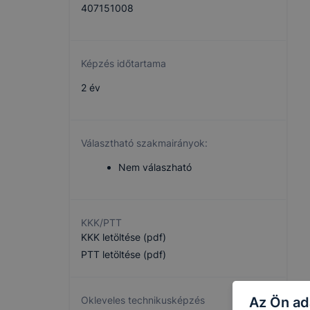
407151008
Képzés időtartama
2 év
Választható szakmairányok:
Nem válaszható
KKK/PTT
KKK letöltése (pdf)
PTT letöltése (pdf)
Az Ön ad
Okleveles technikusképzés