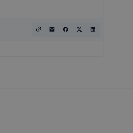
 elfogadja
t, hogy
k
 nem
 a honlap a