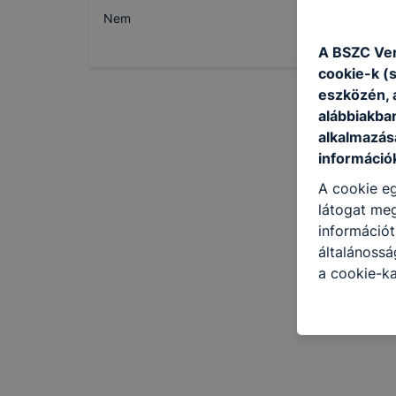
Nem
A BSZC Ver
cookie-k (
eszközén, 
alábbiakba
alkalmazásá
információ
A cookie eg
látogat meg
információt
általánoss
a cookie-ka
kapcsolatba
honlap mely
hogyan bizt
oldalunkat,
cookie-kat