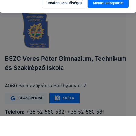
További lehetőségek
Mindet elfogadom
BSZC Veres Péter Gimnázium, Technikum
és Szakképző Iskola
4060 Balmazújváros Batthyány u. 7
CLASSROOM
KRÉTA
Telefon:
+36 52 580 532; +36 52 580 561
E-mail:
titkarsag@veresp.berettyoujfaluiszc.hu