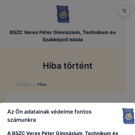
BSZC Veres Péter Gimnázium, Technikum és
Szakképző Iskola
Hiba történt
/
Főoldal
Hiba
Az Ön adatainak védelme fontos
számunkra
A BSZC Veres Péter Gimnázium, Technikum és