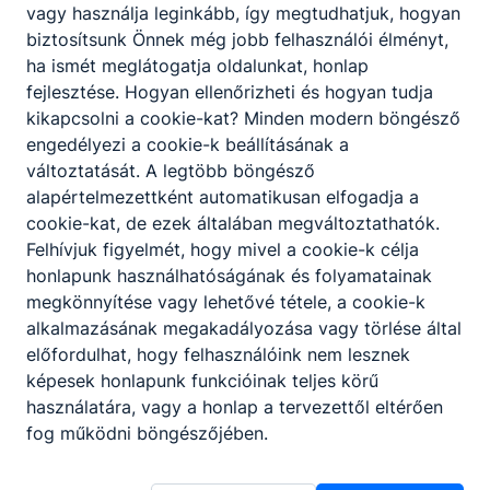
vagy használja leginkább, így megtudhatjuk, hogyan
biztosítsunk Önnek még jobb felhasználói élményt,
ha ismét meglátogatja oldalunkat, honlap
fejlesztése. Hogyan ellenőrizheti és hogyan tudja
Partnereink
kikapcsolni a cookie-kat? Minden modern böngésző
engedélyezi a cookie-k beállításának a
változtatását. A legtöbb böngésző
alapértelmezettként automatikusan elfogadja a
cookie-kat, de ezek általában megváltoztathatók.
Felhívjuk figyelmét, hogy mivel a cookie-k célja
honlapunk használhatóságának és folyamatainak
megkönnyítése vagy lehetővé tétele, a cookie-k
alkalmazásának megakadályozása vagy törlése által
előfordulhat, hogy felhasználóink nem lesznek
képesek honlapunk funkcióinak teljes körű
használatára, vagy a honlap a tervezettől eltérően
fog működni böngészőjében.