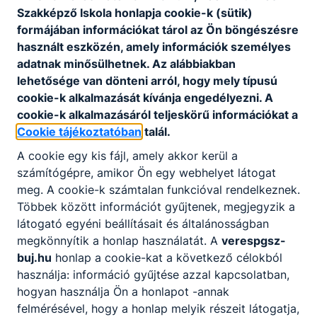
Szakképző Iskola honlapja cookie-k (sütik)
404
formájában információkat tárol az Ön böngészésre
használt eszközén, amely információk személyes
adatnak minősülhetnek. Az alábbiakban
lehetősége van dönteni arról, hogy mely típusú
cookie-k alkalmazását kívánja engedélyezni. A
cookie-k alkalmazásáról teljeskörű információkat a
Cookie tájékoztatóban
talál.
A keresett oldal nem található.
A cookie egy kis fájl, amely akkor kerül a
számítógépre, amikor Ön egy webhelyet látogat
meg. A cookie-k számtalan funkcióval rendelkeznek.
Többek között információt gyűjtenek, megjegyzik a
Vissza a főoldalra
látogató egyéni beállításait és általánosságban
megkönnyítik a honlap használatát. A
verespgsz-
buj.hu
honlap a cookie-kat a következő célokból
használja: információ gyűjtése azzal kapcsolatban,
hogyan használja Ön a honlapot -annak
felmérésével, hogy a honlap melyik részeit látogatja,