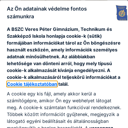
Az Ön adatainak védelme fontos
számunkra
A BSZC Veres Péter Gimnázium, Technikum és
Szakképző Iskola honlapja cookie-k (sütik)
formájában információkat tárol az Ön böngészésre
használt eszközén, amely információk személyes
adatnak minősülhetnek. Az alábbiakban
lehetősége van dönteni arról, hogy mely típusú
cookie-k alkalmazását kívánja engedélyezni. A
cookie-k alkalmazásáról teljeskörű információkat a
Cookie tájékoztatóban
talál.
A cookie egy kis fájl, amely akkor kerül a
számítógépre, amikor Ön egy webhelyet látogat
meg. A cookie-k számtalan funkcióval rendelkeznek.
Többek között információt gyűjtenek, megjegyzik a
látogató egyéni beállításait és általánosságban
megkönnyítik a honlap használatát. A
verespgsz-