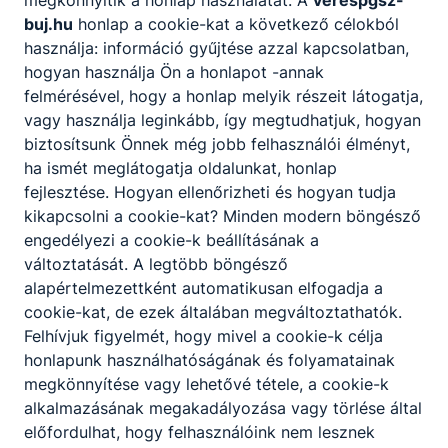
buj.hu
honlap a cookie-kat a következő célokból
használja: információ gyűjtése azzal kapcsolatban,
hogyan használja Ön a honlapot -annak
felmérésével, hogy a honlap melyik részeit látogatja,
vagy használja leginkább, így megtudhatjuk, hogyan
biztosítsunk Önnek még jobb felhasználói élményt,
ha ismét meglátogatja oldalunkat, honlap
fejlesztése. Hogyan ellenőrizheti és hogyan tudja
kikapcsolni a cookie-kat? Minden modern böngésző
engedélyezi a cookie-k beállításának a
változtatását. A legtöbb böngésző
alapértelmezettként automatikusan elfogadja a
cookie-kat, de ezek általában megváltoztathatók.
Felhívjuk figyelmét, hogy mivel a cookie-k célja
honlapunk használhatóságának és folyamatainak
megkönnyítése vagy lehetővé tétele, a cookie-k
alkalmazásának megakadályozása vagy törlése által
előfordulhat, hogy felhasználóink nem lesznek