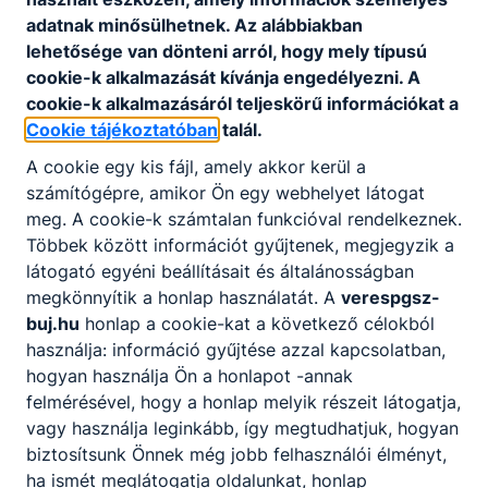
adatnak minősülhetnek. Az alábbiakban
lehetősége van dönteni arról, hogy mely típusú
cookie-k alkalmazását kívánja engedélyezni. A
cookie-k alkalmazásáról teljeskörű információkat a
Cookie tájékoztatóban
talál.
A cookie egy kis fájl, amely akkor kerül a
számítógépre, amikor Ön egy webhelyet látogat
meg. A cookie-k számtalan funkcióval rendelkeznek.
Többek között információt gyűjtenek, megjegyzik a
látogató egyéni beállításait és általánosságban
megkönnyítik a honlap használatát. A
verespgsz-
buj.hu
honlap a cookie-kat a következő célokból
használja: információ gyűjtése azzal kapcsolatban,
hogyan használja Ön a honlapot -annak
felmérésével, hogy a honlap melyik részeit látogatja,
vagy használja leginkább, így megtudhatjuk, hogyan
biztosítsunk Önnek még jobb felhasználói élményt,
ha ismét meglátogatja oldalunkat, honlap