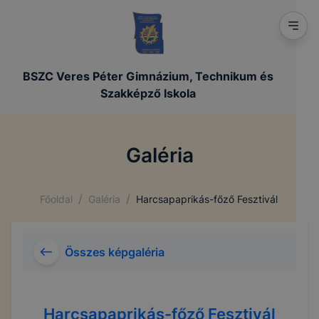
BSZC Veres Péter Gimnázium, Technikum és
Szakképző Iskola
Galéria
/
/
Főoldal
Galéria
Harcsapaprikás-főző Fesztivál
Összes képgaléria
Harcsapaprikás-főző Fesztivál