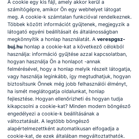
A cookie egy kis fájl, amely akkor kerül a
számítógépre, amikor Ön egy webhelyet látogat
meg. A cookie-k számtalan funkcióval rendelkeznek.
Többek között információt gyűjtenek, megjegyzik a
látogató egyéni beállításait és általánosságban
megkönnyítik a honlap használatát. A
verespgsz-
buj.hu
honlap a cookie-kat a következő célokból
használja: információ gyűjtése azzal kapcsolatban,
hogyan használja Ön a honlapot -annak
Megosztás
felmérésével, hogy a honlap melyik részeit látogatja,
vagy használja leginkább, így megtudhatjuk, hogyan
biztosítsunk Önnek még jobb felhasználói élményt,
ha ismét meglátogatja oldalunkat, honlap
fejlesztése. Hogyan ellenőrizheti és hogyan tudja
kikapcsolni a cookie-kat? Minden modern böngésző
engedélyezi a cookie-k beállításának a
Partnereink
változtatását. A legtöbb böngésző
alapértelmezettként automatikusan elfogadja a
cookie-kat, de ezek általában megváltoztathatók.