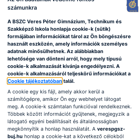
számunkra
A BSZC Veres Péter Gimnázium, Technikum és
Szakképző Iskola honlapja cookie-k (sütik)
formájában információkat tárol az Ön böngészésre
használt eszközén, amely információk személyes
adatnak minősülhetnek. Az alábbiakban
lehetősége van dönteni arról, hogy mely típusú
cookie-k alkalmazását kívánja engedélyezni. A
cookie-k alkalmazásáról teljeskörű információkat a
Cookie tájékoztatóban
talál.
A cookie egy kis fájl, amely akkor kerül a
számítógépre, amikor Ön egy webhelyet látogat
meg. A cookie-k számtalan funkcióval rendelkeznek.
Többek között információt gyűjtenek, megjegyzik a
látogató egyéni beállításait és általánosságban
megkönnyítik a honlap használatát. A
verespgsz-
buj.hu
honlap a cookie-kat a következő célokból