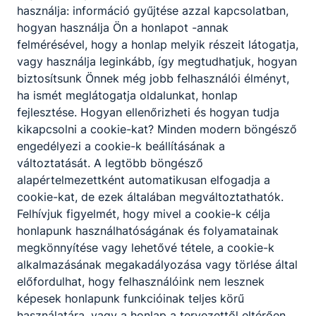
használja: információ gyűjtése azzal kapcsolatban,
hogyan használja Ön a honlapot -annak
felmérésével, hogy a honlap melyik részeit látogatja,
vagy használja leginkább, így megtudhatjuk, hogyan
biztosítsunk Önnek még jobb felhasználói élményt,
ha ismét meglátogatja oldalunkat, honlap
fejlesztése. Hogyan ellenőrizheti és hogyan tudja
kikapcsolni a cookie-kat? Minden modern böngésző
engedélyezi a cookie-k beállításának a
változtatását. A legtöbb böngésző
alapértelmezettként automatikusan elfogadja a
cookie-kat, de ezek általában megváltoztathatók.
Felhívjuk figyelmét, hogy mivel a cookie-k célja
honlapunk használhatóságának és folyamatainak
megkönnyítése vagy lehetővé tétele, a cookie-k
alkalmazásának megakadályozása vagy törlése által
előfordulhat, hogy felhasználóink nem lesznek
képesek honlapunk funkcióinak teljes körű
használatára, vagy a honlap a tervezettől eltérően