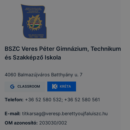
BSZC Veres Péter Gimnázium, Technikum
és Szakképző Iskola
4060 Balmazújváros Batthyány u. 7
CLASSROOM
KRÉTA
Telefon:
+36 52 580 532; +36 52 580 561
E-mail:
titkarsag@veresp.berettyoujfaluiszc.hu
OM azonosító:
203030/002