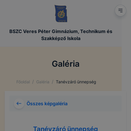
BSZC Veres Péter Gimnázium, Technikum és
Szakképző Iskola
Galéria
/
/
Főoldal
Galéria
Tanévzáró ünnepség
Összes képgaléria
Tanévzáró ünnepség