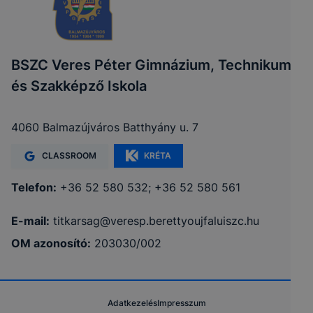
BSZC Veres Péter Gimnázium, Technikum
és Szakképző Iskola
4060 Balmazújváros Batthyány u. 7
CLASSROOM
KRÉTA
Telefon:
+36 52 580 532; +36 52 580 561
E-mail:
titkarsag@veresp.berettyoujfaluiszc.hu
OM azonosító:
203030/002
Adatkezelés
Impresszum