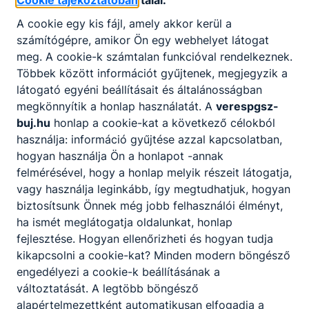
A cookie egy kis fájl, amely akkor kerül a
számítógépre, amikor Ön egy webhelyet látogat
meg. A cookie-k számtalan funkcióval rendelkeznek.
Többek között információt gyűjtenek, megjegyzik a
látogató egyéni beállításait és általánosságban
megkönnyítik a honlap használatát. A
verespgsz-
buj.hu
honlap a cookie-kat a következő célokból
használja: információ gyűjtése azzal kapcsolatban,
hogyan használja Ön a honlapot -annak
felmérésével, hogy a honlap melyik részeit látogatja,
vagy használja leginkább, így megtudhatjuk, hogyan
biztosítsunk Önnek még jobb felhasználói élményt,
ha ismét meglátogatja oldalunkat, honlap
fejlesztése. Hogyan ellenőrizheti és hogyan tudja
kikapcsolni a cookie-kat? Minden modern böngésző
engedélyezi a cookie-k beállításának a
változtatását. A legtöbb böngésző
alapértelmezettként automatikusan elfogadja a