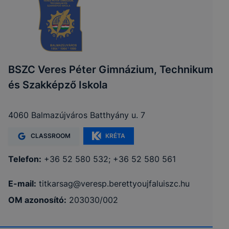
BSZC Veres Péter Gimnázium, Technikum
és Szakképző Iskola
4060 Balmazújváros Batthyány u. 7
CLASSROOM
KRÉTA
Telefon:
+36 52 580 532; +36 52 580 561
E-mail:
titkarsag@veresp.berettyoujfaluiszc.hu
OM azonosító:
203030/002