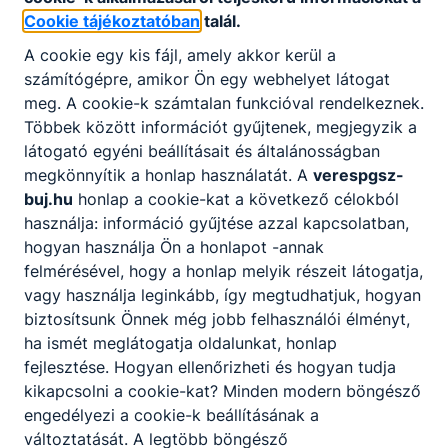
Cookie tájékoztatóban
talál.
A cookie egy kis fájl, amely akkor kerül a
számítógépre, amikor Ön egy webhelyet látogat
meg. A cookie-k számtalan funkcióval rendelkeznek.
Többek között információt gyűjtenek, megjegyzik a
látogató egyéni beállításait és általánosságban
megkönnyítik a honlap használatát. A
verespgsz-
buj.hu
honlap a cookie-kat a következő célokból
használja: információ gyűjtése azzal kapcsolatban,
hogyan használja Ön a honlapot -annak
felmérésével, hogy a honlap melyik részeit látogatja,
vagy használja leginkább, így megtudhatjuk, hogyan
biztosítsunk Önnek még jobb felhasználói élményt,
ha ismét meglátogatja oldalunkat, honlap
fejlesztése. Hogyan ellenőrizheti és hogyan tudja
kikapcsolni a cookie-kat? Minden modern böngésző
engedélyezi a cookie-k beállításának a
változtatását. A legtöbb böngésző