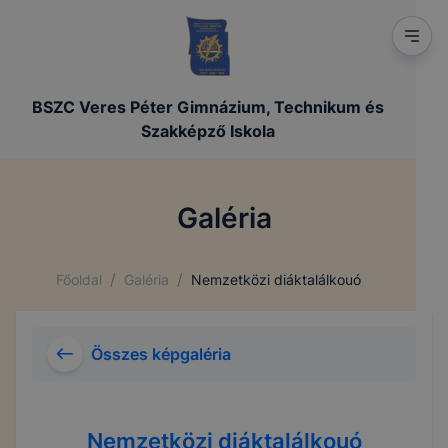
BSZC Veres Péter Gimnázium, Technikum és
Szakképző Iskola
Galéria
/
/
Főoldal
Galéria
Nemzetközi diáktalálkouó
Összes képgaléria
Nemzetközi diáktalálkouó