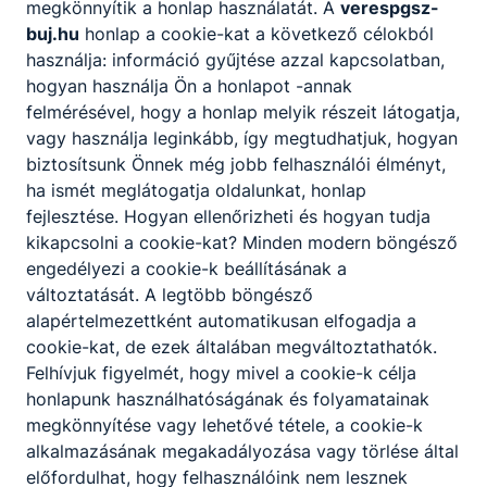
megkönnyítik a honlap használatát. A
verespgsz-
buj.hu
honlap a cookie-kat a következő célokból
használja: információ gyűjtése azzal kapcsolatban,
hogyan használja Ön a honlapot -annak
felmérésével, hogy a honlap melyik részeit látogatja,
vagy használja leginkább, így megtudhatjuk, hogyan
Partnereink
biztosítsunk Önnek még jobb felhasználói élményt,
ha ismét meglátogatja oldalunkat, honlap
fejlesztése. Hogyan ellenőrizheti és hogyan tudja
kikapcsolni a cookie-kat? Minden modern böngésző
engedélyezi a cookie-k beállításának a
változtatását. A legtöbb böngésző
alapértelmezettként automatikusan elfogadja a
cookie-kat, de ezek általában megváltoztathatók.
Felhívjuk figyelmét, hogy mivel a cookie-k célja
honlapunk használhatóságának és folyamatainak
megkönnyítése vagy lehetővé tétele, a cookie-k
alkalmazásának megakadályozása vagy törlése által
előfordulhat, hogy felhasználóink nem lesznek