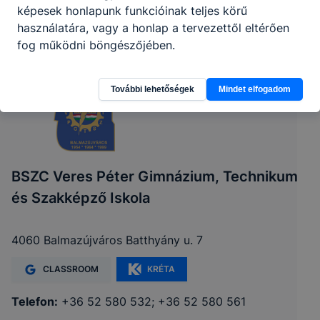
képesek honlapunk funkcióinak teljes körű
használatára, vagy a honlap a tervezettől eltérően
fog működni böngészőjében.
További lehetőségek
Mindet elfogadom
BSZC Veres Péter Gimnázium, Technikum
és Szakképző Iskola
4060 Balmazújváros Batthyány u. 7
CLASSROOM
KRÉTA
Telefon:
+36 52 580 532; +36 52 580 561