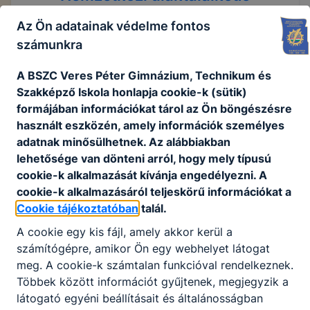
Az Ön adatainak védelme fontos
2025. április 11.
számunkra
A BSZC Veres Péter Gimnázium, Technikum és
Szakképző Iskola honlapja cookie-k (sütik)
formájában információkat tárol az Ön böngészésre
használt eszközén, amely információk személyes
adatnak minősülhetnek. Az alábbiakban
lehetősége van dönteni arról, hogy mely típusú
cookie-k alkalmazását kívánja engedélyezni. A
cookie-k alkalmazásáról teljeskörű információkat a
Cookie tájékoztatóban
talál.
A cookie egy kis fájl, amely akkor kerül a
számítógépre, amikor Ön egy webhelyet látogat
meg. A cookie-k számtalan funkcióval rendelkeznek.
Többek között információt gyűjtenek, megjegyzik a
Megosztás
látogató egyéni beállításait és általánosságban