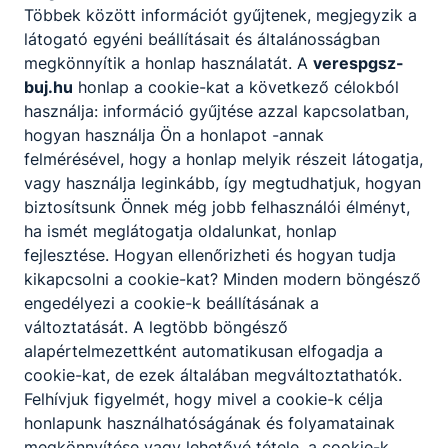
Többek között információt gyűjtenek, megjegyzik a
látogató egyéni beállításait és általánosságban
megkönnyítik a honlap használatát. A
verespgsz-
buj.hu
honlap a cookie-kat a következő célokból
használja: információ gyűjtése azzal kapcsolatban,
hogyan használja Ön a honlapot -annak
felmérésével, hogy a honlap melyik részeit látogatja,
vagy használja leginkább, így megtudhatjuk, hogyan
biztosítsunk Önnek még jobb felhasználói élményt,
ha ismét meglátogatja oldalunkat, honlap
fejlesztése. Hogyan ellenőrizheti és hogyan tudja
kikapcsolni a cookie-kat? Minden modern böngésző
engedélyezi a cookie-k beállításának a
változtatását. A legtöbb böngésző
alapértelmezettként automatikusan elfogadja a
cookie-kat, de ezek általában megváltoztathatók.
Felhívjuk figyelmét, hogy mivel a cookie-k célja
honlapunk használhatóságának és folyamatainak
megkönnyítése vagy lehetővé tétele, a cookie-k