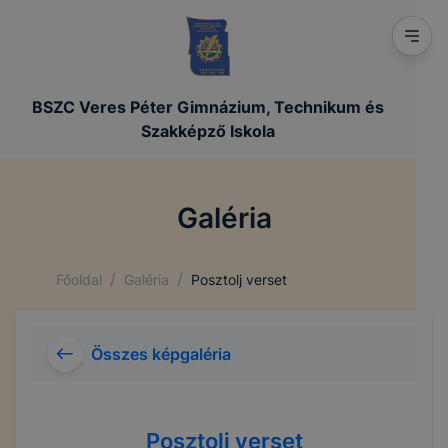
BSZC Veres Péter Gimnázium, Technikum és
Szakképző Iskola
Galéria
/
/
Főoldal
Galéria
Posztolj verset
Összes képgaléria
Posztolj verset