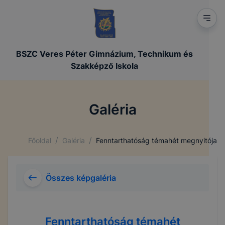
BSZC Veres Péter Gimnázium, Technikum és
Szakképző Iskola
Galéria
/
/
Főoldal
Galéria
Fenntarthatóság témahét megnyitója
Összes képgaléria
Fenntarthatóság témahét