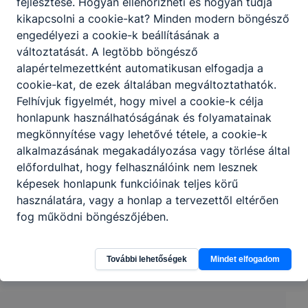
fejlesztése. Hogyan ellenőrizheti és hogyan tudja
Megosztás
kikapcsolni a cookie-kat? Minden modern böngésző
engedélyezi a cookie-k beállításának a
változtatását. A legtöbb böngésző
alapértelmezettként automatikusan elfogadja a
cookie-kat, de ezek általában megváltoztathatók.
Felhívjuk figyelmét, hogy mivel a cookie-k célja
honlapunk használhatóságának és folyamatainak
megkönnyítése vagy lehetővé tétele, a cookie-k
Partnereink
alkalmazásának megakadályozása vagy törlése által
előfordulhat, hogy felhasználóink nem lesznek
képesek honlapunk funkcióinak teljes körű
használatára, vagy a honlap a tervezettől eltérően
fog működni böngészőjében.
További lehetőségek
Mindet elfogadom