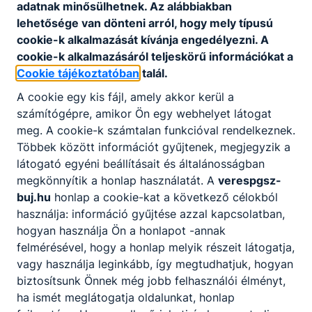
adatnak minősülhetnek. Az alábbiakban
lehetősége van dönteni arról, hogy mely típusú
cookie-k alkalmazását kívánja engedélyezni. A
cookie-k alkalmazásáról teljeskörű információkat a
Cookie tájékoztatóban
talál.
A cookie egy kis fájl, amely akkor kerül a
számítógépre, amikor Ön egy webhelyet látogat
meg. A cookie-k számtalan funkcióval rendelkeznek.
Többek között információt gyűjtenek, megjegyzik a
látogató egyéni beállításait és általánosságban
megkönnyítik a honlap használatát. A
verespgsz-
buj.hu
honlap a cookie-kat a következő célokból
használja: információ gyűjtése azzal kapcsolatban,
hogyan használja Ön a honlapot -annak
felmérésével, hogy a honlap melyik részeit látogatja,
vagy használja leginkább, így megtudhatjuk, hogyan
biztosítsunk Önnek még jobb felhasználói élményt,
ha ismét meglátogatja oldalunkat, honlap