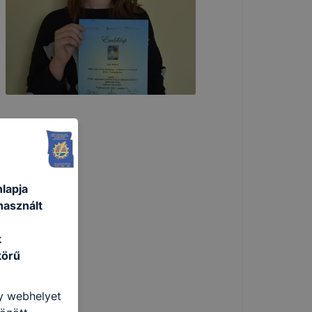
lapja
használt
k
körű
gy webhelyet