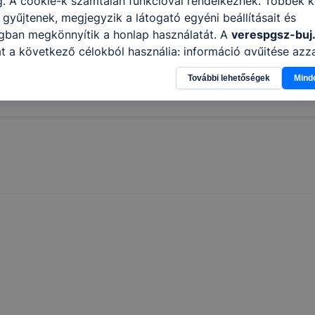
. A cookie-k számtalan funkcióval rendelkeznek. Többek k
 gyűjtenek, megjegyzik a látogató egyéni beállításait és
ágban megkönnyítik a honlap használatát. A
verespgsz-buj
t a következő célokból használja: információ gyűjtése azz
n, hogyan használja Ön a honlapot -annak felmérésével, h
További lehetőségek
Mind
ik részeit látogatja, vagy használja leginkább, így megtudh
osítsunk Önnek még jobb felhasználói élményt, ha ismét m
 honlap fejlesztése. Hogyan ellenőrizheti és hogyan tudja k
? Minden modern böngésző engedélyezi a cookie-k beállít
át. A legtöbb böngésző alapértelmezettként automatikusan
t, de ezek általában megváltoztathatók. Felhívjuk figyelmé
kie-k célja honlapunk használhatóságának és folyamataina
ése vagy lehetővé tétele, a cookie-k alkalmazásának
zása vagy törlése által előfordulhat, hogy felhasználóink
esek honlapunk funkcióinak teljes körű használatára, vagy
 eltérően fog működni böngészőjében.