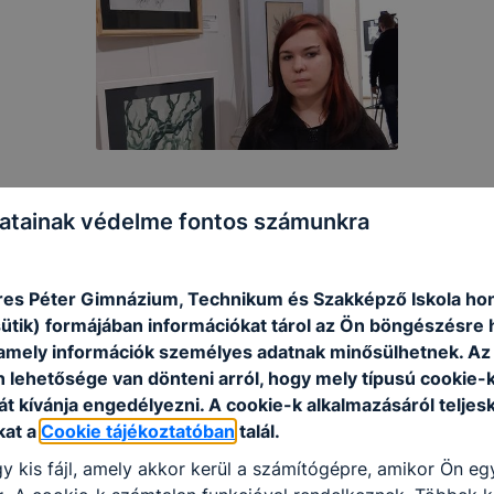
atainak védelme fontos számunkra
es Péter Gimnázium, Technikum és Szakképző Iskola hon
sütik) formájában információkat tárol az Ön böngészésre 
amely információk személyes adatnak minősülhetnek. Az
n lehetősége van dönteni arról, hogy mely típusú cookie-
t kívánja engedélyezni. A cookie-k alkalmazásáról teljes
kat a
Cookie tájékoztatóban
talál.
y kis fájl, amely akkor kerül a számítógépre, amikor Ön e