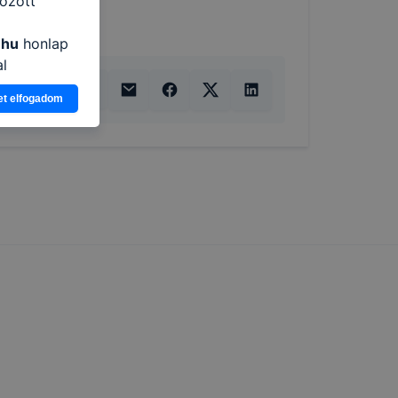
özött
.hu
honlap
al
ogy a
et elfogadom
atjuk,
eglátogatja
ikapcsolni a
ásának a
 elfogadja
t, hogy
k
 nem
 a honlap a