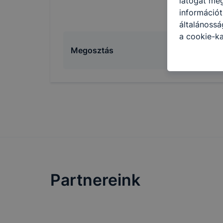
látogat meg
információt
általánoss
a cookie-ka
kapcsolatba
Megosztás
honlap mely
hogyan bizt
oldalunkat,
cookie-kat
változtatás
a cookie-ka
mivel a coo
megkönnyít
megakadályo
lesznek kép
Partnereink
tervezettől