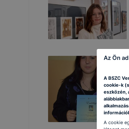
Az Ön ad
A BSZC Ver
cookie-k (
eszközén, 
alábbiakba
alkalmazásá
információ
A cookie eg