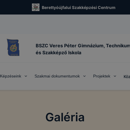
Berettyóújfalui Szakképzési Centrum
BSZC Veres Péter Gimnázium, Techniku
és Szakképző Iskola
Képzéseink
Szakmai dokumentumok
Projektek
Köz
Galéria