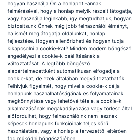
hogyan használja Ön a honlapot -annak
felmérésével, hogy a honlap melyik részeit látogatja,
vagy használja leginkább, így megtudhatjuk, hogyan
biztosítsunk Önnek még jobb felhasználói élményt,
ha ismét meglátogatja oldalunkat, honlap
fejlesztése. Hogyan ellenőrizheti és hogyan tudja
kikapcsolni a cookie-kat? Minden modern böngésző
engedélyezi a cookie-k beállításának a
változtatását. A legtöbb böngésző
alapértelmezettként automatikusan elfogadja a
cookie-kat, de ezek általában megváltoztathatók.
Felhívjuk figyelmét, hogy mivel a cookie-k célja
Megosztás
honlapunk használhatóságának és folyamatainak
megkönnyítése vagy lehetővé tétele, a cookie-k
alkalmazásának megakadályozása vagy törlése által
előfordulhat, hogy felhasználóink nem lesznek
képesek honlapunk funkcióinak teljes körű
használatára, vagy a honlap a tervezettől eltérően
fog működni böngészőjében.