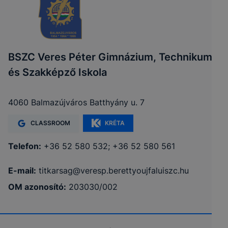
BSZC Veres Péter Gimnázium, Technikum
és Szakképző Iskola
4060 Balmazújváros Batthyány u. 7
CLASSROOM
KRÉTA
Telefon:
+36 52 580 532; +36 52 580 561
E-mail:
titkarsag@veresp.berettyoujfaluiszc.hu
OM azonosító:
203030/002