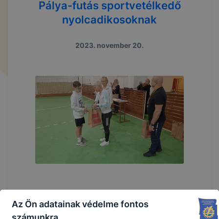
Pálya-futás sportvetélkedő
nyolcadikosoknak
2023. november 20.
Az Ön adatainak védelme fontos
számunkra