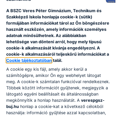
A BSZC Veres Péter Gimnázium, Technikum és
Szakképző Iskola honlapja cookie-k (sütik)
formájában információkat tárol az Ön böngészésre
használt eszközén, amely információk személyes
adatnak minősülhetnek. Az alábbiakban
lehetősége van dönteni arról, hogy mely típusú
cookie-k alkalmazását kívánja engedélyezni. A
cookie-k alkalmazásáról teljeskörű információkat a
Cookie tájékoztatóban
talál.
A cookie egy kis fájl, amely akkor kerül a
számítógépre, amikor Ön egy webhelyet látogat
meg. A cookie-k számtalan funkcióval rendelkeznek.
Többek között információt gyűjtenek, megjegyzik a
látogató egyéni beállításait és általánosságban
megkönnyítik a honlap használatát. A
verespgsz-
buj.hu
honlap a cookie-kat a következő célokból
használja: információ gyűjtése azzal kapcsolatban,