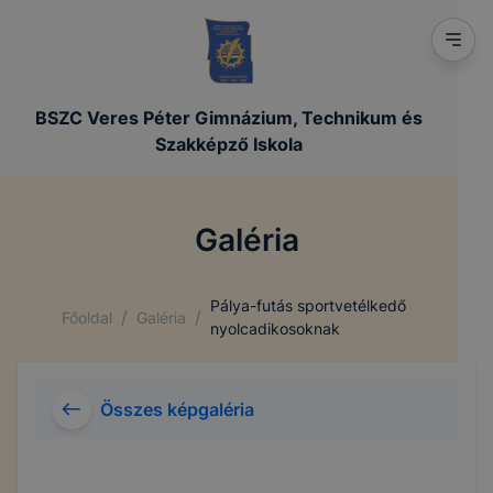
BSZC Veres Péter Gimnázium, Technikum és
Szakképző Iskola
Galéria
Pálya-futás sportvetélkedő
/
/
Főoldal
Galéria
nyolcadikosoknak
Összes képgaléria