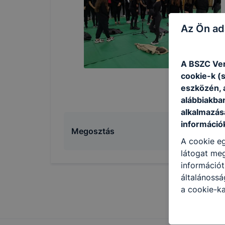
Az Ön ad
A BSZC Ver
cookie-k (
eszközén, 
alábbiakba
alkalmazásá
információ
Megosztás
A cookie eg
látogat meg
információt
általánoss
a cookie-ka
kapcsolatba
honlap mely