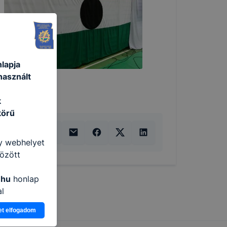
lapja
használt
k
körű
gy webhelyet
özött
.hu
honlap
al
ogy a
et elfogadom
atjuk,