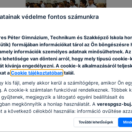
atainak védelme fontos számunkra
es Péter Gimnázium, Technikum és Szakképző Iskola hon
sütik) formájában információkat tárol az Ön böngészésre 
amely információk személyes adatnak minősülhetnek. Az
n lehetősége van dönteni arról, hogy mely típusú cookie-
t kívánja engedélyezni. A cookie-k alkalmazásáról teljes
kat a
Cookie tájékoztatóban
talál.
y kis fájl, amely akkor kerül a számítógépre, amikor Ön e
. A cookie-k számtalan funkcióval rendelkeznek. Többek k
 gyűjtenek, megjegyzik a látogató egyéni beállításait és
ágban megkönnyítik a honlap használatát. A
verespgsz-buj
t a következő célokból használja: információ gyűjtése azz
n, hogyan használja Ön a honlapot -annak felmérésével, h
További lehetőségek
Mind
ik részeit látogatja, vagy használja leginkább, így megtudh