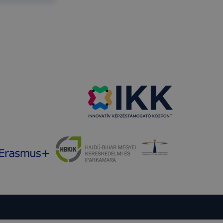
eglátogatja
ikapcsolni a
ásának a
 elfogadja
t, hogy
k
 nem
 a honlap a