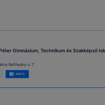
Péter Gimnázium, Technikum és Szakképző Isk
ros Batthyány u. 7
KRÉTA