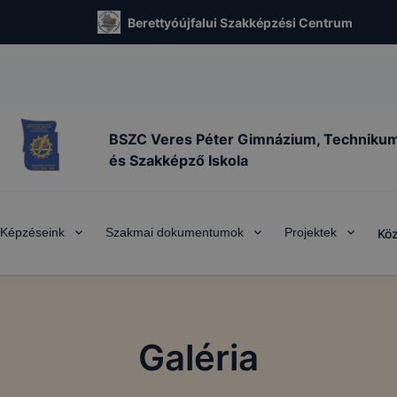
Berettyóújfalui Szakképzési Centrum
BSZC Veres Péter Gimnázium, Techniku
és Szakképző Iskola
Képzéseink
Szakmai dokumentumok
Projektek
Köz
Galéria