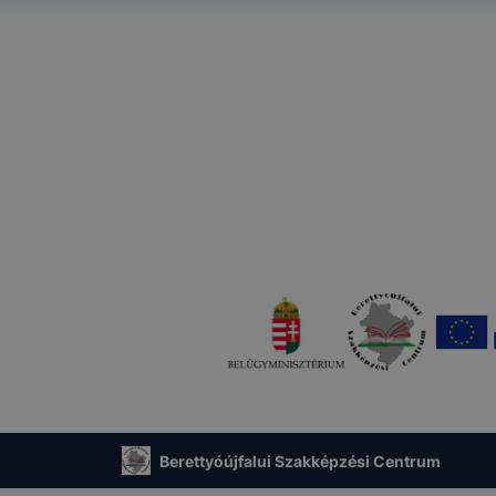
osítsunk Önnek még jobb felhasználói élményt, ha ismét m
 honlap fejlesztése. Hogyan ellenőrizheti és hogyan tudja k
? Minden modern böngésző engedélyezi a cookie-k beállít
át. A legtöbb böngésző alapértelmezettként automatikusan
t, de ezek általában megváltoztathatók. Felhívjuk figyelmé
kie-k célja honlapunk használhatóságának és folyamataina
ése vagy lehetővé tétele, a cookie-k alkalmazásának
zása vagy törlése által előfordulhat, hogy felhasználóink
esek honlapunk funkcióinak teljes körű használatára, vagy
 eltérően fog működni böngészőjében.
Berettyóújfalui Szakképzési Centrum