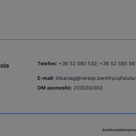
Telefon:
+36 52 580 532; +36 52 580 56
ola
E-mail:
titkarsag@veresp.berettyoujfaluisz
OM azonosító:
203030/002
Adatkezelés
Impre