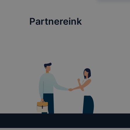
hogyan bizt
oldalunkat,
cookie-kat
Partnereink
változtatás
a cookie-ka
mivel a coo
megkönnyít
megakadályo
lesznek kép
tervezettől