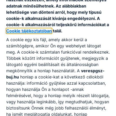
adatnak minősülhetnek. Az alábbiakban
lehetősége van dönteni arról, hogy mely típusú
cookie-k alkalmazását kívánja engedélyezni. A
cookie-k alkalmazásáról teljeskörű információkat a
Cookie tájékoztatóban
talál.
A cookie egy kis fájl, amely akkor kerül a
számítógépre, amikor Ön egy webhelyet látogat
meg. A cookie-k számtalan funkcióval rendelkeznek.
Többek között információt gyűjtenek, megjegyzik a
látogató egyéni beállításait és általánosságban
megkönnyítik a honlap használatát. A
verespgsz-
buj.hu
honlap a cookie-kat a következő célokból
használja: információ gyűjtése azzal kapcsolatban,
hogyan használja Ön a honlapot -annak
felmérésével, hogy a honlap melyik részeit látogatja,
vagy használja leginkább, így megtudhatjuk, hogyan
biztosítsunk Önnek még jobb felhasználói élményt,
ha ismét meglátogatja oldalunkat, honlap