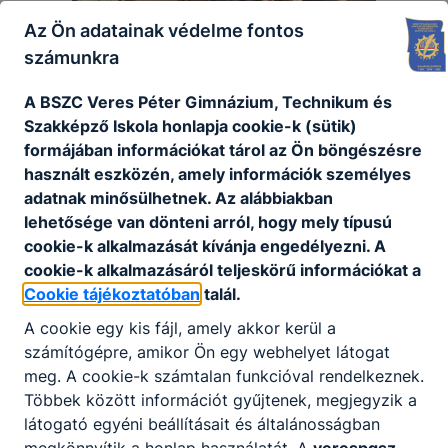
Az Ön adatainak védelme fontos
számunkra
A BSZC Veres Péter Gimnázium, Technikum és
Szakképző Iskola honlapja cookie-k (sütik)
formájában információkat tárol az Ön böngészésre
használt eszközén, amely információk személyes
adatnak minősülhetnek. Az alábbiakban
lehetősége van dönteni arról, hogy mely típusú
cookie-k alkalmazását kívánja engedélyezni. A
cookie-k alkalmazásáról teljeskörű információkat a
Cookie tájékoztatóban
talál.
A cookie egy kis fájl, amely akkor kerül a
számítógépre, amikor Ön egy webhelyet látogat
meg. A cookie-k számtalan funkcióval rendelkeznek.
Többek között információt gyűjtenek, megjegyzik a
látogató egyéni beállításait és általánosságban
megkönnyítik a honlap használatát. A
verespgsz-