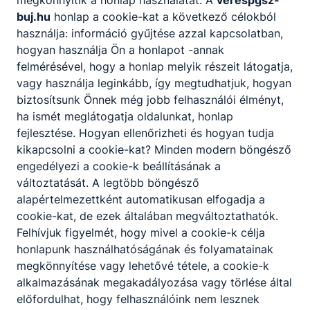
buj.hu
honlap a cookie-kat a következő célokból
használja: információ gyűjtése azzal kapcsolatban,
hogyan használja Ön a honlapot -annak
felmérésével, hogy a honlap melyik részeit látogatja,
vagy használja leginkább, így megtudhatjuk, hogyan
biztosítsunk Önnek még jobb felhasználói élményt,
ha ismét meglátogatja oldalunkat, honlap
fejlesztése. Hogyan ellenőrizheti és hogyan tudja
kikapcsolni a cookie-kat? Minden modern böngésző
engedélyezi a cookie-k beállításának a
változtatását. A legtöbb böngésző
alapértelmezettként automatikusan elfogadja a
cookie-kat, de ezek általában megváltoztathatók.
Felhívjuk figyelmét, hogy mivel a cookie-k célja
honlapunk használhatóságának és folyamatainak
megkönnyítése vagy lehetővé tétele, a cookie-k
alkalmazásának megakadályozása vagy törlése által
előfordulhat, hogy felhasználóink nem lesznek