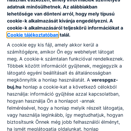
adatnak minősülhetnek. Az alábbiakban
lehetősége van dönteni arról, hogy mely típusú
cookie-k alkalmazását kívánja engedélyezni. A
cookie-k alkalmazásáról teljeskörű információkat a
Cookie tájékoztatóban
talál.
A cookie egy kis fájl, amely akkor kerül a
számítógépre, amikor Ön egy webhelyet látogat
meg. A cookie-k számtalan funkcióval rendelkeznek.
Többek között információt gyűjtenek, megjegyzik a
látogató egyéni beállításait és általánosságban
megkönnyítik a honlap használatát. A
verespgsz-
buj.hu
honlap a cookie-kat a következő célokból
használja: információ gyűjtése azzal kapcsolatban,
hogyan használja Ön a honlapot -annak
felmérésével, hogy a honlap melyik részeit látogatja,
vagy használja leginkább, így megtudhatjuk, hogyan
biztosítsunk Önnek még jobb felhasználói élményt,
ha ismét meglátogatja oldalunkat, honlap