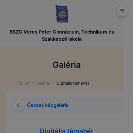
BSZC Veres Péter Gimnázium, Technikum és
Szakképző Iskola
Galéria
/
/
Főoldal
Galéria
Digitális témahét
Összes képgaléria
Digitális témahét