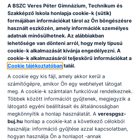
A BSZC Veres Péter Gimnázium, Technikum és
Szakképző Iskola honlapja cookie-k (sütik)
formájában információkat tárol az Ön böngészésre
használt eszközén, amely információk személyes
adatnak minősülhetnek. Az alábbiakban
lehetősége van dönteni arról, hogy mely típusú
cookie-k alkalmazását kívánja engedélyezni. A
cookie-k alkalmazásáról teljeskörű információkat a
Cookie tájékoztatóban
talál.
A cookie egy kis fájl, amely akkor kerül a
számítógépre, amikor Ön egy webhelyet látogat
meg. A cookie-k számtalan funkcióval rendelkeznek.
Többek között információt gyűjtenek, megjegyzik a
látogató egyéni beállításait és általánosságban
megkönnyítik a honlap használatát. A
verespgsz-
buj.hu
honlap a cookie-kat a következő célokból
használja: információ gyűjtése azzal kapcsolatban,
hogyan használja Ön a honlapot -annak