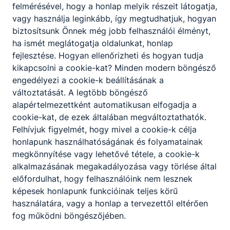
felmérésével, hogy a honlap melyik részeit látogatja,
vagy használja leginkább, így megtudhatjuk, hogyan
biztosítsunk Önnek még jobb felhasználói élményt,
ha ismét meglátogatja oldalunkat, honlap
fejlesztése. Hogyan ellenőrizheti és hogyan tudja
kikapcsolni a cookie-kat? Minden modern böngésző
engedélyezi a cookie-k beállításának a
változtatását. A legtöbb böngésző
alapértelmezettként automatikusan elfogadja a
cookie-kat, de ezek általában megváltoztathatók.
Megosztás
Felhívjuk figyelmét, hogy mivel a cookie-k célja
honlapunk használhatóságának és folyamatainak
megkönnyítése vagy lehetővé tétele, a cookie-k
alkalmazásának megakadályozása vagy törlése által
előfordulhat, hogy felhasználóink nem lesznek
képesek honlapunk funkcióinak teljes körű
használatára, vagy a honlap a tervezettől eltérően
Partnereink
fog működni böngészőjében.