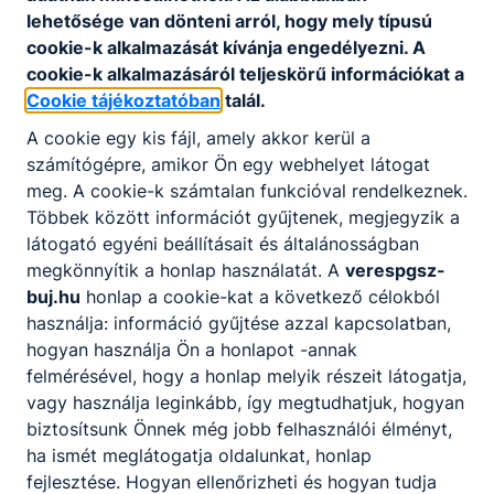
lehetősége van dönteni arról, hogy mely típusú
cookie-k alkalmazását kívánja engedélyezni. A
cookie-k alkalmazásáról teljeskörű információkat a
Cookie tájékoztatóban
talál.
A cookie egy kis fájl, amely akkor kerül a
számítógépre, amikor Ön egy webhelyet látogat
meg. A cookie-k számtalan funkcióval rendelkeznek.
Többek között információt gyűjtenek, megjegyzik a
látogató egyéni beállításait és általánosságban
megkönnyítik a honlap használatát. A
verespgsz-
buj.hu
honlap a cookie-kat a következő célokból
használja: információ gyűjtése azzal kapcsolatban,
hogyan használja Ön a honlapot -annak
felmérésével, hogy a honlap melyik részeit látogatja,
vagy használja leginkább, így megtudhatjuk, hogyan
biztosítsunk Önnek még jobb felhasználói élményt,
ha ismét meglátogatja oldalunkat, honlap
fejlesztése. Hogyan ellenőrizheti és hogyan tudja
Megosztás