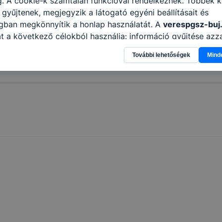
. A cookie-k számtalan funkcióval rendelkeznek. Többek k
 gyűjtenek, megjegyzik a látogató egyéni beállításait és
ágban megkönnyítik a honlap használatát. A
verespgsz-buj
t a következő célokból használja: információ gyűjtése azz
n, hogyan használja Ön a honlapot -annak felmérésével, h
További lehetőségek
Mind
ik részeit látogatja, vagy használja leginkább, így megtudh
osítsunk Önnek még jobb felhasználói élményt, ha ismét m
 honlap fejlesztése. Hogyan ellenőrizheti és hogyan tudja k
? Minden modern böngésző engedélyezi a cookie-k beállít
át. A legtöbb böngésző alapértelmezettként automatikusan
t, de ezek általában megváltoztathatók. Felhívjuk figyelmé
kie-k célja honlapunk használhatóságának és folyamataina
ése vagy lehetővé tétele, a cookie-k alkalmazásának
zása vagy törlése által előfordulhat, hogy felhasználóink
esek honlapunk funkcióinak teljes körű használatára, vagy
 eltérően fog működni böngészőjében.