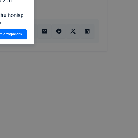
özött
.hu
honlap
al
ogy a
et elfogadom
atjuk,
eglátogatja
ikapcsolni a
ásának a
 elfogadja
t, hogy
k
 nem
 a honlap a