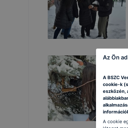
Az Ön ad
A BSZC Ver
cookie-k (
eszközén, 
alábbiakba
alkalmazásá
információ
A cookie eg