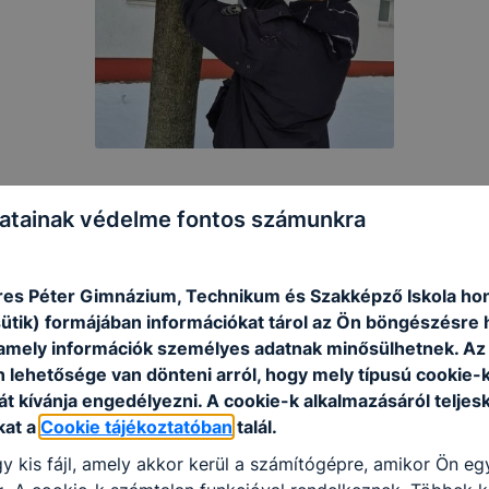
atainak védelme fontos számunkra
es Péter Gimnázium, Technikum és Szakképző Iskola hon
sütik) formájában információkat tárol az Ön böngészésre 
amely információk személyes adatnak minősülhetnek. Az
n lehetősége van dönteni arról, hogy mely típusú cookie-
t kívánja engedélyezni. A cookie-k alkalmazásáról teljes
kat a
Cookie tájékoztatóban
talál.
y kis fájl, amely akkor kerül a számítógépre, amikor Ön e