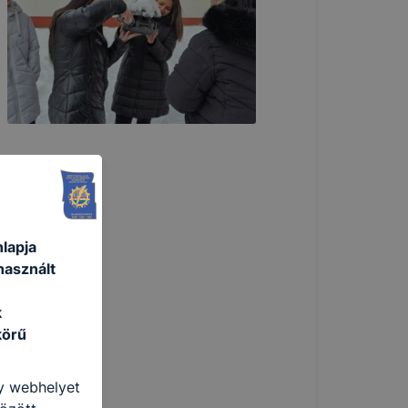
lapja
használt
k
körű
gy webhelyet