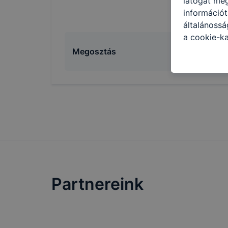
látogat meg
információt
általánoss
a cookie-ka
kapcsolatba
Megosztás
honlap mely
hogyan bizt
oldalunkat,
cookie-kat
változtatás
a cookie-ka
mivel a coo
megkönnyít
megakadályo
lesznek kép
Partnereink
tervezettől