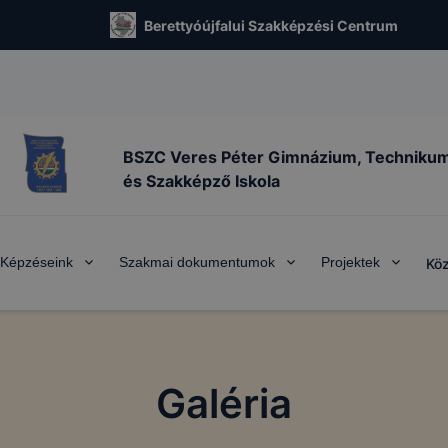
Berettyóújfalui Szakképzési Centrum
BSZC Veres Péter Gimnázium, Techniku
és Szakképző Iskola
Képzéseink
Szakmai dokumentumok
Projektek
Köz
Galéria