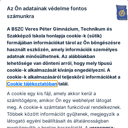
Az Ön adatainak védelme fontos
KAPCSOLÓDÓ HÍREK
számunkra
A BSZC Veres Péter Gimnázium, Technikum és
Szakképző Iskola honlapja cookie-k (sütik)
formájában információkat tárol az Ön böngészésre
használt eszközén, amely információk személyes
adatnak minősülhetnek. Az alábbiakban
lehetősége van dönteni arról, hogy mely típusú
cookie-k alkalmazását kívánja engedélyezni. A
cookie-k alkalmazásáról teljeskörű információkat a
Cookie tájékoztatóban
talál.
A cookie egy kis fájl, amely akkor kerül a
Tervezett képzéseink felnőtteknek
számítógépre, amikor Ön egy webhelyet látogat
meg. A cookie-k számtalan funkcióval rendelkeznek.
Tanuljon szakmát, vagy szerezzen érettségit ingyenes
Többek között információt gyűjtenek, megjegyzik a
képzéseinken.
látogató egyéni beállításait és általánosságban
megkönnyítik a honlap használatát. A
verespgsz-