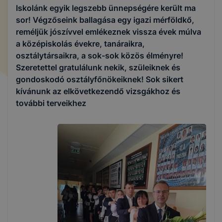
Iskolánk egyik legszebb ünnepségére került ma
sor! Végzőseink ballagása egy igazi mérföldkő,
reméljük jószívvel emlékeznek vissza évek múlva
a középiskolás évekre, tanáraikra,
osztálytársaikra, a sok-sok közös élményre!
Szeretettel gratulálunk nekik, szüleiknek és
gondoskodó osztályfőnökeiknek! Sok sikert
kívánunk az elkövetkezendő vizsgákhoz és
további terveikhez