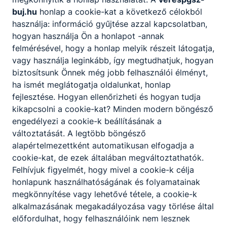
2026. júl. 8.
buj.hu
honlap a cookie-kat a következő célokból
használja: információ gyűjtése azzal kapcsolatban,
hogyan használja Ön a honlapot -annak
felmérésével, hogy a honlap melyik részeit látogatja,
vagy használja leginkább, így megtudhatjuk, hogyan
biztosítsunk Önnek még jobb felhasználói élményt,
ha ismét meglátogatja oldalunkat, honlap
fejlesztése. Hogyan ellenőrizheti és hogyan tudja
kikapcsolni a cookie-kat? Minden modern böngésző
engedélyezi a cookie-k beállításának a
változtatását. A legtöbb böngésző
alapértelmezettként automatikusan elfogadja a
TANULÓI ÜGYINTÉZÉS
cookie-kat, de ezek általában megváltoztathatók.
Felhívjuk figyelmét, hogy mivel a cookie-k célja
.
honlapunk használhatóságának és folyamatainak
megkönnyítése vagy lehetővé tétele, a cookie-k
2026. júl. 6.
alkalmazásának megakadályozása vagy törlése által
előfordulhat, hogy felhasználóink nem lesznek